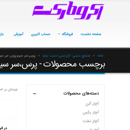
صفحه نخست
فروشگاه
حساب کاربری
آموزش
باز
خانه
»
صنایع دستی- کاردستی-دست سازه
»
پرس،سر سیم،پرس سر سیم،ا
برچسب محصولات - پرس،سر سیم،پ
چینش بر اس
دسته‌های محصولات
آچار آلن
آچار بکس
آچار تخت
در ان
آهنربا