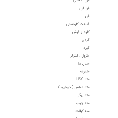
فرز انگشتی
فرز فرم
فن
قطعات کاردستی
کلید و فیش
گردبر
گیره
ماژول ، کنترلر
مبدل ها
متفرقه
مته HSS
مته الماس ( دیواری )
مته برگی
مته چوب
مته کبالت