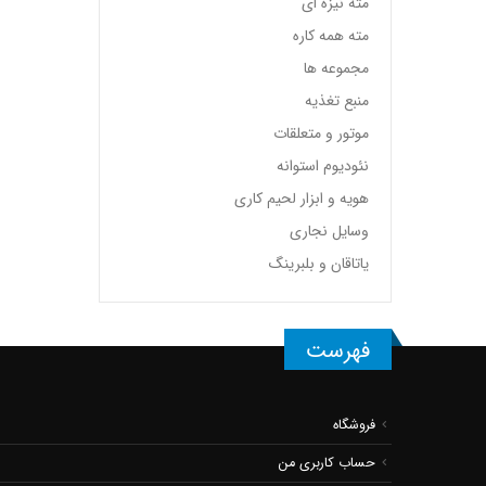
مته نیزه ای
مته همه کاره
مجموعه ها
منبع تغذیه
موتور و متعلقات
نئودیوم استوانه
هویه و ابزار لحیم کاری
وسایل نجاری
یاتاقان و بلبرینگ
فهرست
فروشگاه
حساب کاربری من