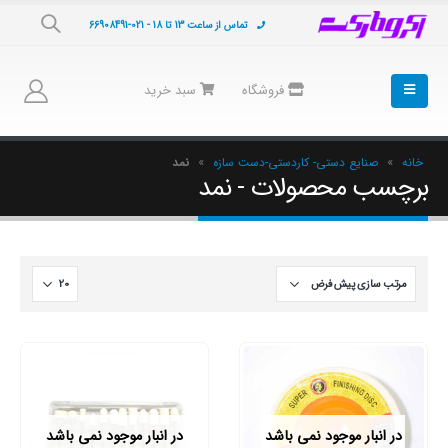
تماس از ساعت 13 تا 18 - 021-66908491
فروشگاه
سبد خرید
خانه
»
صنایع دستی- کاردستی-دست سازه
»
نمد
برچسب محصولات - نمد
در انبار موجود نمی باشد
در انبار موجود نمی باشد