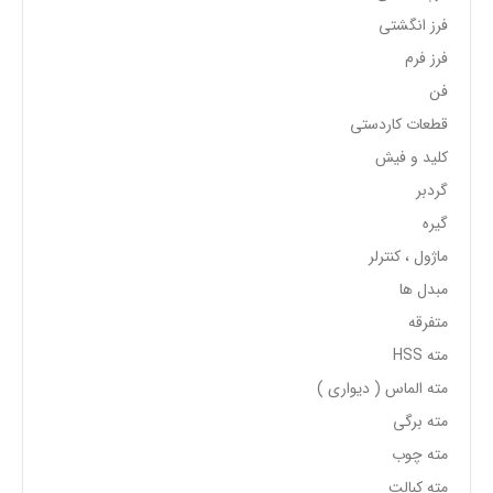
فرز انگشتی
فرز فرم
فن
قطعات کاردستی
کلید و فیش
گردبر
گیره
ماژول ، کنترلر
مبدل ها
متفرقه
مته HSS
مته الماس ( دیواری )
مته برگی
مته چوب
مته کبالت