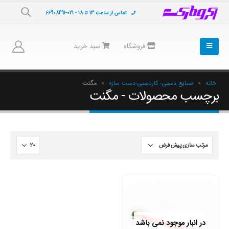
تماس از ساعت 13 تا 18 - 021-66908491
فروشگاه
سبد خرید
خانه
»
صنایع دستی- کاردستی-دست سازه
»
مگنت
برچسب محصولات - مگنت
در انبار موجود نمی باشد