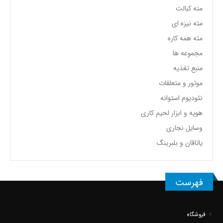
مته کبالت
مته نیزه ای
مته همه کاره
مجموعه ها
منبع تغذیه
موتور و متعلقات
نئودیوم استوانه
هویه و ابزار لحیم کاری
وسایل نجاری
یاتاقان و بلبرینگ
فهرست
فروشگاه