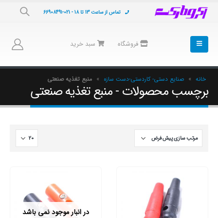
تماس از ساعت 13 تا 18 - 021-66908491
فروشگاه
سبد خرید
خانه
»
صنایع دستی- کاردستی-دست سازه
»
منبع تغذیه صنعتی
برچسب محصولات - منبع تغذیه صنعتی
در انبار موجود نمی باشد