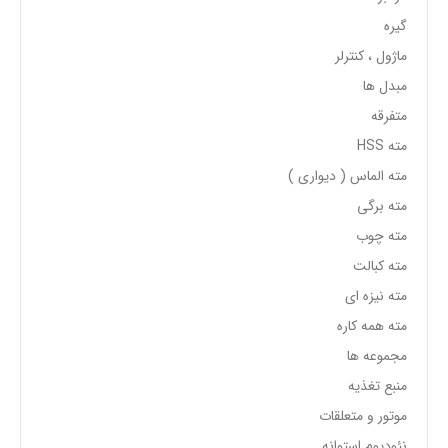
گیره
ماژول ، کنترلر
مبدل ها
متفرقه
مته HSS
مته الماس ( دیواری )
مته برگی
مته چوب
مته کبالت
مته نیزه ای
مته همه کاره
مجموعه ها
منبع تغذیه
موتور و متعلقات
نئودیوم استوانه