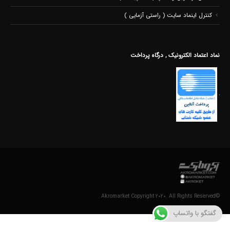
کنترل اینماد سایت ( راستی آزمایی )
نماد اعتماد الکترونیک , درگاه پرداخت
©Akromarket Copyright 2020. All Rights Reserved .
گفتگو با واتساپ