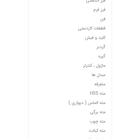
فرز انگشتی
فرز فرم
فن
قطعات کاردستی
کلید و فیش
گردبر
گیره
ماژول ، کنترلر
مبدل ها
متفرقه
مته HSS
مته الماس ( دیواری )
مته برگی
مته چوب
مته کبالت