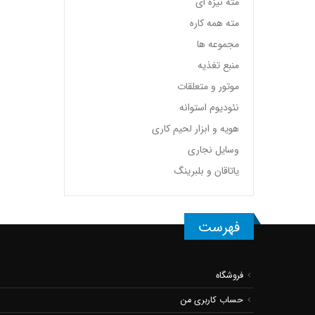
مته نیزه ای
مته همه کاره
مجموعه ها
منبع تغذیه
موتور و متعلقات
نئودیوم استوانه
هویه و ابزار لحیم کاری
وسایل نجاری
یاتاقان و بلبرینگ
فهرست
فروشگاه
حساب کاربری من