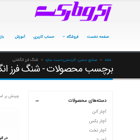
صفحه نخست
فروشگاه
حساب کاربری
آموزش
باز
خانه
»
صنایع دستی- کاردستی-دست سازه
»
شنگ فرز انگشتی
برچسب محصولات - شنگ فرز ان
چینش بر اس
دسته‌های محصولات
آچار آلن
آچار بکس
آچار تخت
در ان
آهنربا