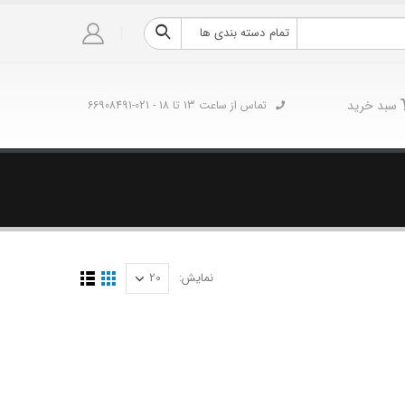
تمام دسته بندی ها
سبد خرید
تماس از ساعت 13 تا 18 - 021-66908491
نمایش: