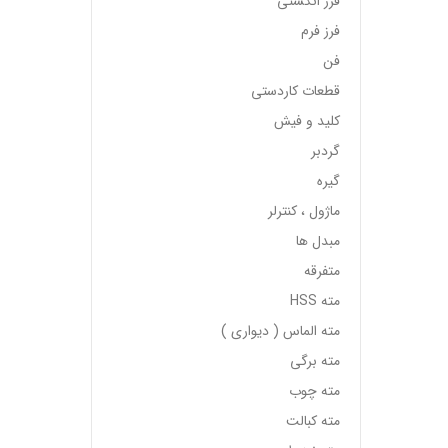
فرز انگشتی
فرز فرم
فن
قطعات کاردستی
کلید و فیش
گردبر
گیره
ماژول ، کنترلر
مبدل ها
متفرقه
مته HSS
مته الماس ( دیواری )
مته برگی
مته چوب
مته کبالت