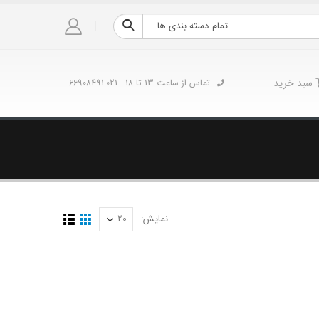
تمام دسته بندی ها
سبد خرید
تماس از ساعت 13 تا 18 - 021-66908491
نمایش: