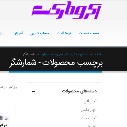
صفحه نخست
فروشگاه
حساب کاربری
آموزش
باز
خانه
»
صنایع دستی- کاردستی-دست سازه
»
شمارشگر
برچسب محصولات - شمارشگر
چینش بر اس
دسته‌های محصولات
آچار آلن
آچار بکس
آچار تخت
در ان
آهنربا