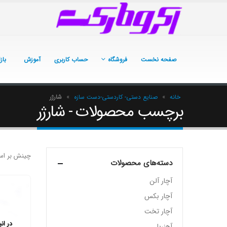
صفحه نخست
فروشگاه
حساب کاربری
آموزش
باز
خانه
»
صنایع دستی- کاردستی-دست سازه
»
شارژر
برچسب محصولات - شارژر
چینش بر اس
دسته‌های محصولات
آچار آلن
آچار بکس
آچار تخت
در ان
آهنربا