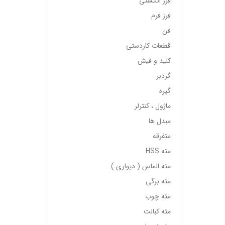
فرز انگشتی
فرز فرم
فن
قطعات کاردستی
کلید و فیش
گردبر
گیره
ماژول ، کنترلر
مبدل ها
متفرقه
مته HSS
مته الماس ( دیواری )
مته برگی
مته چوب
مته کبالت