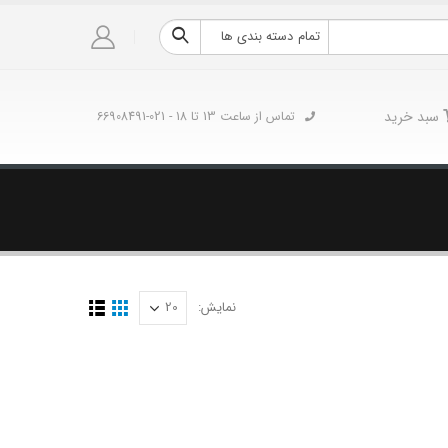
تمام دسته بندی ها
سبد خرید
تماس از ساعت 13 تا 18 - 021-66908491
نمایش: