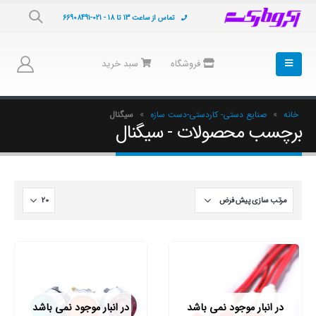
تماس از ساعت 13 تا 18 - 021-66908491
فروشگاه
سبد خرید
خانه
»
صنایع دستی- کاردستی-دست سازه
»
سیگنال
برچسب محصولات - سیگنال
در انبار موجود نمی باشد
در انبار موجود نمی باشد