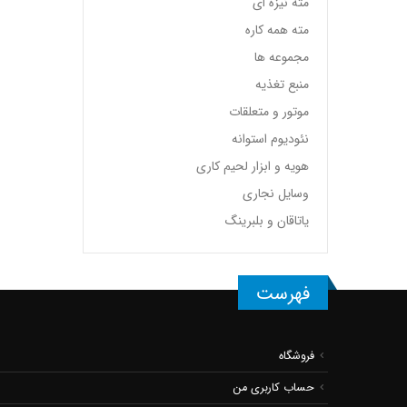
مته نیزه ای
مته همه کاره
مجموعه ها
منبع تغذیه
موتور و متعلقات
نئودیوم استوانه
هویه و ابزار لحیم کاری
وسایل نجاری
یاتاقان و بلبرینگ
فهرست
فروشگاه
حساب کاربری من