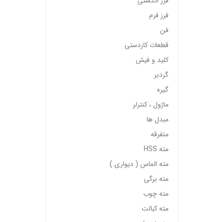
فرز انگشتی
فرز فرم
فن
قطعات کاردستی
کلید و فیش
گردبر
گیره
ماژول ، کنترلر
مبدل ها
متفرقه
مته HSS
مته الماس ( دیواری )
مته برگی
مته چوب
مته کبالت