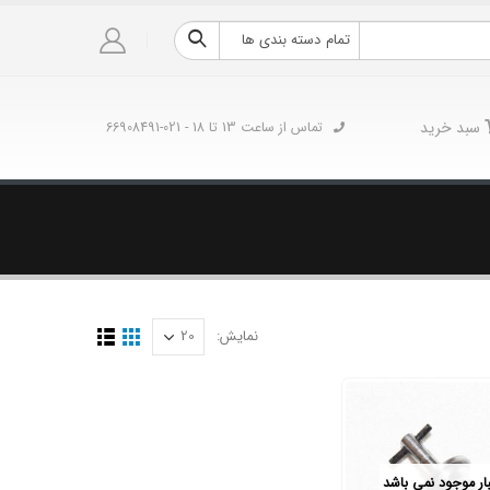
تمام دسته بندی ها
سبد خرید
تماس از ساعت 13 تا 18 - 021-66908491
نمایش:
بار موجود نمی باشد