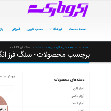
صفحه نخست
فروشگاه
حساب کاربری
آموزش
باز
خانه
»
صنایع دستی- کاردستی-دست سازه
»
سنگ فرز انگشت
برچسب محصولات - سنگ فرز ا
چینش بر اس
دسته‌های محصولات
آچار آلن
آچار بکس
آچار تخت
در ان
آهنربا