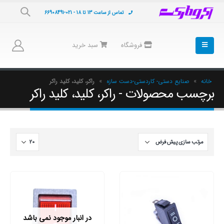
تماس از ساعت 13 تا 18 - 021-66908491
فروشگاه
سبد خرید
خانه
»
صنایع دستی- کاردستی-دست سازه
»
راکر، کلید، کلید راکر
برچسب محصولات - راکر، کلید، کلید راکر
در انبار موجود نمی باشد