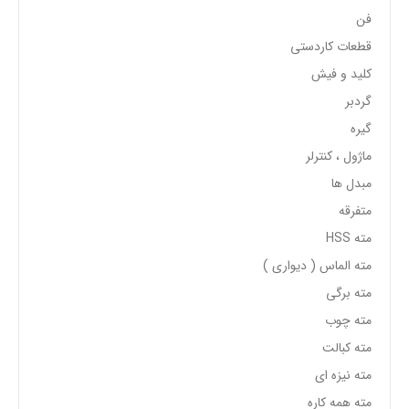
فن
قطعات کاردستی
کلید و فیش
گردبر
گیره
ماژول ، کنترلر
مبدل ها
متفرقه
مته HSS
مته الماس ( دیواری )
مته برگی
مته چوب
مته کبالت
مته نیزه ای
مته همه کاره