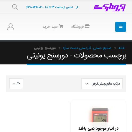
تماس از ساعت 13 تا 18 - 021-66908491
فروشگاه
سبد خرید
خانه
»
صنایع دستی- کاردستی-دست سازه
»
دورسنج یونیتی
برچسب محصولات - دورسنج یونیتی
در انبار موجود نمی باشد