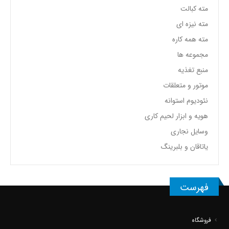
مته کبالت
مته نیزه ای
مته همه کاره
مجموعه ها
منبع تغذیه
موتور و متعلقات
نئودیوم استوانه
هویه و ابزار لحیم کاری
وسایل نجاری
یاتاقان و بلبرینگ
فهرست
فروشگاه