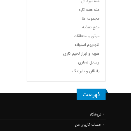
مته نیزه ای
مته همه کاره
مجموعه ها
منبع تغذیه
موتور و متعلقات
نئودیوم استوانه
هویه و ابزار لحیم کاری
وسایل نجاری
یاتاقان و بلبرینگ
فهرست
فروشگاه
حساب کاربری من