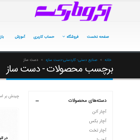
صفحه نخست
فروشگاه
حساب کاربری
آموزش
باز
خانه
»
صنایع دستی- کاردستی-دست سازه
»
دست ساز
برچسب محصولات - دست ساز
چینش بر اس
دسته‌های محصولات
آچار آلن
آچار بکس
آچار تخت
در ان
آهنربا