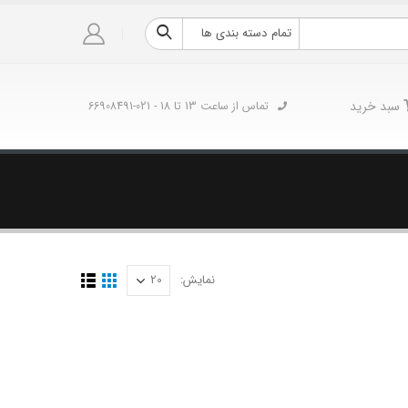
تمام دسته بندی ها
سبد خرید
تماس از ساعت 13 تا 18 - 021-66908491
نمایش: