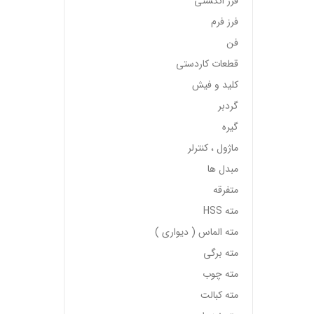
فرز انگشتی
فرز فرم
فن
قطعات کاردستی
کلید و فیش
گردبر
گیره
ماژول ، کنترلر
مبدل ها
متفرقه
مته HSS
مته الماس ( دیواری )
مته برگی
مته چوب
مته کبالت