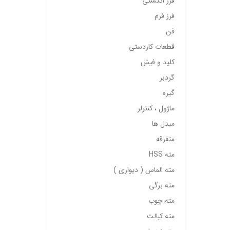
فرز انگشتی
فرز فرم
فن
قطعات کاردستی
کلید و فیش
گردبر
گیره
ماژول ، کنترلر
مبدل ها
متفرقه
مته HSS
مته الماس ( دیواری )
مته برگی
مته چوب
مته کبالت