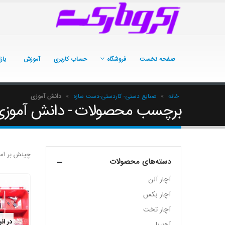
صفحه نخست
فروشگاه
حساب کاربری
آموزش
باز
خانه
»
صنایع دستی- کاردستی-دست سازه
»
دانش آموزی
برچسب محصولات - دانش آموزی
چینش بر اس
دسته‌های محصولات
آچار آلن
آچار بکس
آچار تخت
در ان
آهنربا