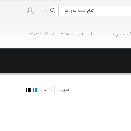
تمام دسته بندی ها
سبد خرید
تماس از ساعت 13 تا 18 - 021-66908491
نمایش: