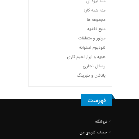
مته نیزه ای
مته همه کاره
مجموعه ها
منبع تغذیه
موتور و متعلقات
نئودیوم استوانه
هویه و ابزار لحیم کاری
وسایل نجاری
یاتاقان و بلبرینگ
فهرست
فروشگاه
حساب کاربری من