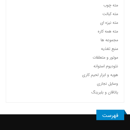
مته چوب
مته کبالت
مته نیزه ای
مته همه کاره
مجموعه ها
منبع تغذیه
موتور و متعلقات
نئودیوم استوانه
هویه و ابزار لحیم کاری
وسایل نجاری
یاتاقان و بلبرینگ
فهرست