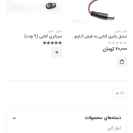
کلید و فیش
ماژول ، کنترلر
تبدیل باتری کتابی به فیش آداپتوری
سرباتری کتابی (9 ولت)
20,000
تومان
0
از 5
5.00
از 5
دسته‌های محصولات
آچار آلن