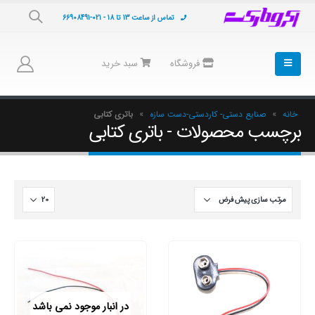
تماس از ساعت 13 تا 18 - 021-66908491
فروشگاه
سبد خرید
خانه
»
صنایع دستی- کاردستی-دست سازه
»
باتری کتابی
برچسب محصولات - باتری کتابی
در انبار موجود نمی باشد