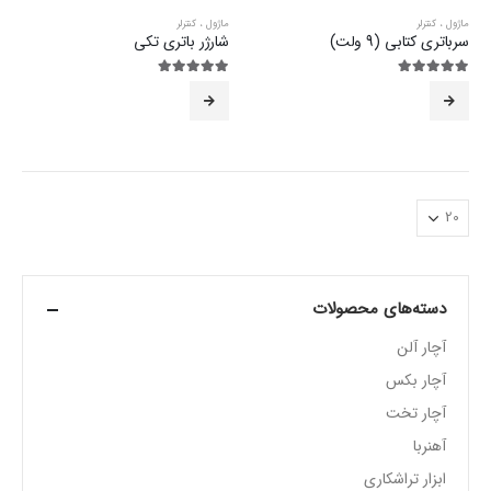
ماژول ، کنترلر
ماژول ، کنترلر
سرباتری کتابی (9 ولت)
شارژر باتری تکی
5.00
از 5
5.00
از 5
دسته‌های محصولات
آچار آلن
آچار بکس
آچار تخت
آهنربا
ابزار تراشکاری