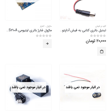
کلید و فیش
ماژول ، کنترلر
تبدیل باتری کتابی به فیش آداپتوری
ماژول شارژ باتری لیتیومی WKS210A
20,000
تومان
0
از 5
0
از 5
در انبار موجود نمی باشد
در انبار موجود نمی باشد