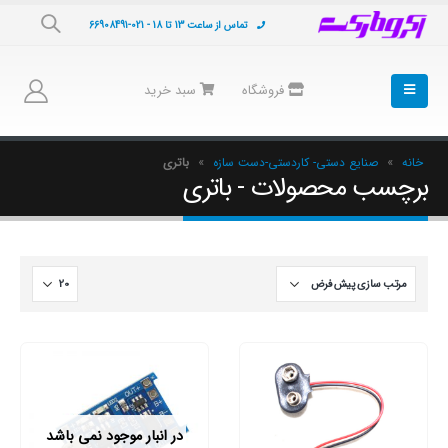
تماس از ساعت 13 تا 18 - 021-66908491
فروشگاه
سبد خرید
خانه
»
صنایع دستی- کاردستی-دست سازه
»
باتری
برچسب محصولات - باتری
در انبار موجود نمی باشد