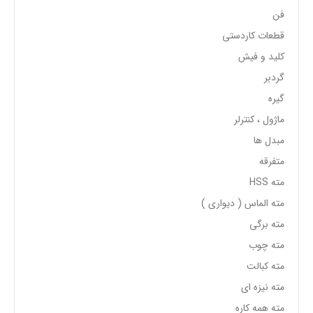
فن
قطعات کاردستی
کلید و فیش
گردبر
گیره
ماژول ، کنترلر
مبدل ها
متفرقه
مته HSS
مته الماس ( دیواری )
مته برگی
مته چوب
مته کبالت
مته نیزه ای
مته همه کاره