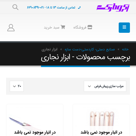
تماس از ساعت 13 تا 18 - 021-66908491
فروشگاه
سبد خرید
خانه
»
صنایع دستی- کاردستی-دست سازه
»
ابزار نجاری
برچسب محصولات - ابزار نجاری
در انبار موجود نمی باشد
در انبار موجود نمی باشد