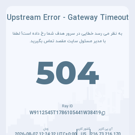
Upstream Error - Gateway Timeout
به نظر می رسد خطایی در سرور هدف شما رخ داده است! لطفا
با مدیر مسئول سایت مقصد تماس بگیرید.
504
Ray ID
W9112545T1786105441W38419
آی پی کاربر
کشور کاربر
زمان
2026-08-07 12:24:32 UTC+0:00
US
216.73.216.170