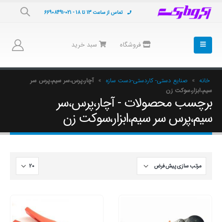
تماس از ساعت 13 تا 18 - 021-66908491
فروشگاه
سبد خرید
خانه
»
صنایع دستی- کاردستی-دست سازه
»
آچار،پرس،سر سیم،پرس سر
سیم،ابزار،سوکت زن
برچسب محصولات - آچار،پرس،سر
سیم،پرس سر سیم،ابزار،سوکت زن